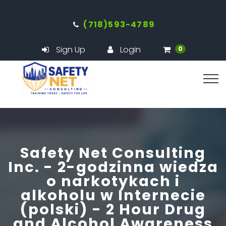
(718)593-4789
Sign Up
Login
0
Safety Net Consulting
Inc. - 2-godzinna wiedza
o narkotykach i
alkoholu w Internecie
(polski) - 2 Hour Drug
and Alcohol Awareness