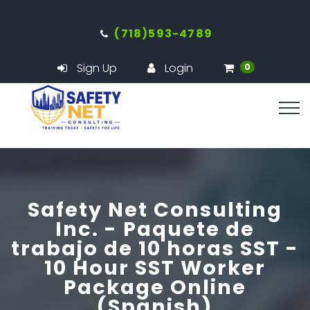
(718)593-4789
Sign Up
Login
0
Safety Net Consulting
Inc. - Paquete de
trabajo de 10 horas SST -
10 Hour SST Worker
Package Online
(Spanish)