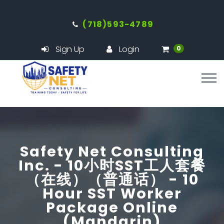
(718)593-4789
Sign Up
Login
0
Safety Net Consulting
Inc. - 10小时SST工人套餐
（在线）（普通话） - 10
Hour SST Worker
Package Online
(Mandarin)