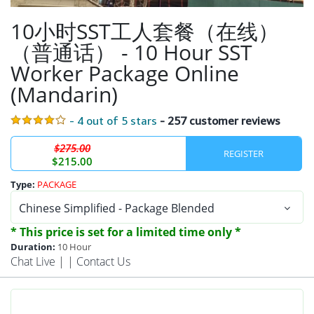
10小时SST工人套餐（在线）
（普通话） - 10 Hour SST
Worker Package Online
(Mandarin)
- 4 out of 5 stars
- 257 customer reviews
$275.00
$215.00
Type:
PACKAGE
* This price is set for a limited time only *
Duration:
10 Hour
Chat Live
| |
Contact Us