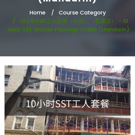
Home
Course Category
10小时SST工人套餐（在线）（普通话） - 10
Hour SST Worker Package Online (Mandarin)