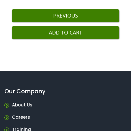
২ আওয়ার ড্রাগ এবং অ্যালকোহল সচেতনতা (অনলাইন) - 2 Hour
PREVIOUS
Drug and Alcohol Awareness Online (Bangla) -
Included
ADD TO CART
Our Company
About Us
Careers
Training