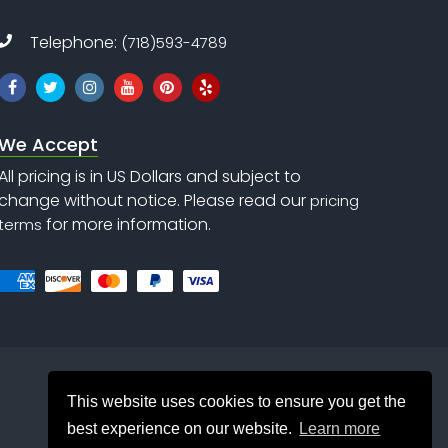
Telephone:
(718)593-4789
We Accept
All pricing is in US Dollars and subject to
change without notice. Please read our
pricing
for more information.
terms
This website uses cookies to ensure you get the
best experience on our website.
Learn more