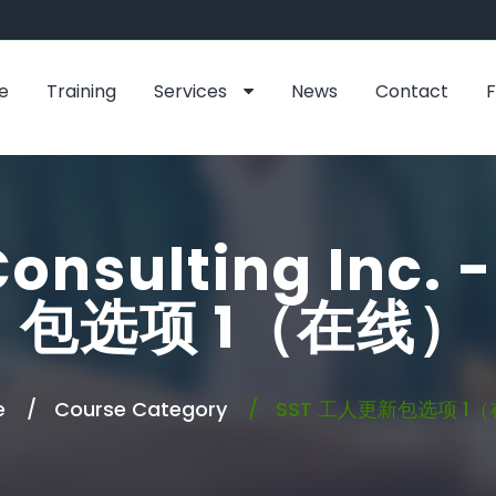
e
Training
Services
News
Contact
Consulting Inc
包选项 1（在线）
e
Course Category
SST 工人更新包选项 1