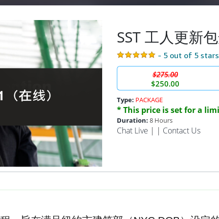
SST 工人更新
- 5 out of 5 star
$275.00
$250.00
Type:
PACKAGE
* This price is set for a li
Duration:
8 Hours
Chat Live
| |
Contact Us