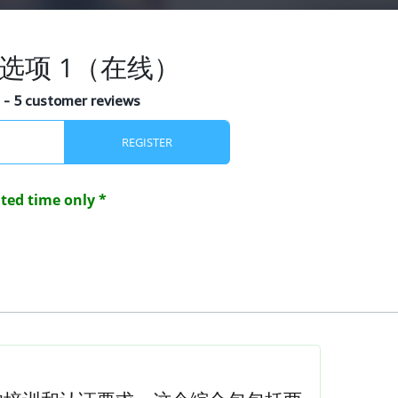
包选项 1（在线）
s
- 5 customer reviews
mited time only *